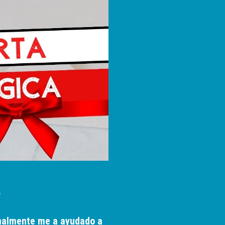
.
onalmente me a ayudado a