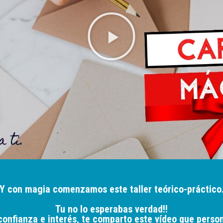
Y con magia comenzamos este taller teórico-práctico
Tu no lo esperabas verdad!!
confianza e interés, te comparto este vídeo que pers